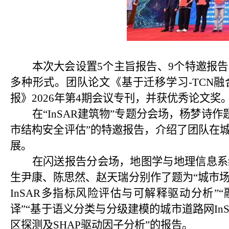
本次大会设置
5
个主旨报告、
9
个特邀报告
多种形式。团队论文《基于迁移学习
-TCN
融
报》
2026
年第
4
期会议专刊，并获优秀论文奖
在
“InSAR
建筑物
”
专题分会场，杨梦诗作
市结构安全评估
”
的特邀报告，介绍了团队在
展。
在闪送报告分会场，地图学与地理信息系
生尹康、陈思然、赵天瑞分别作了题为
“
城市
InSAR
多指标风险评估与可解释驱动分析
”“
译
”“
基于语义分类与分级建模的城市道路网
In
区探测及
SHAP
驱动因子分析
”
的报告。